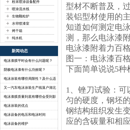
+
粉末喷涂设备配件
型材不断普及，
+
喷涂流水线
装铝型材使用的
+
生物颗粒炉
+
水帘喷漆室
知道如何测定电
+
烤干箱
测，那么电泳漆附
+
纯水机
电泳漆附着力百
新闻动态
图一：电泳漆百
电泳漆膜平时会有什么问题呢？
下面简单说说5种
阴极电泳漆有什么功效呢？
电泳涂装有哪些局限性？及什么适
合做电泳？
1、锉刀试验：可
又一汽车电泳涂装生产线落户湖北
啦
电泳漆膜质量到底有哪些会受到影
匀的硬度，钢坯
响？
电泳涂装的优点
钢结构组织发生
电泳设备的电压和电泳时间
应的含碳量和相
电泳设备的维护