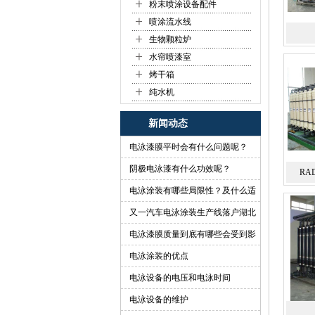
+
粉末喷涂设备配件
+
喷涂流水线
+
生物颗粒炉
+
水帘喷漆室
+
烤干箱
+
纯水机
新闻动态
电泳漆膜平时会有什么问题呢？
阴极电泳漆有什么功效呢？
RA
电泳涂装有哪些局限性？及什么适
合做电泳？
又一汽车电泳涂装生产线落户湖北
啦
电泳漆膜质量到底有哪些会受到影
响？
电泳涂装的优点
电泳设备的电压和电泳时间
电泳设备的维护