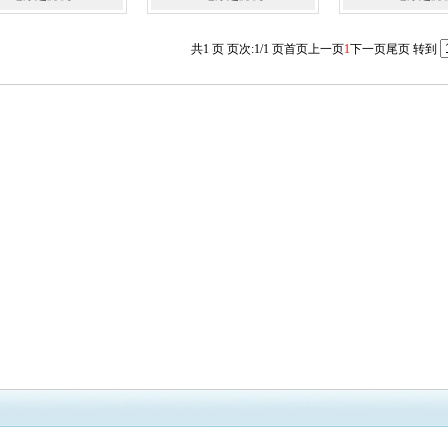
共1 页 页次:1/1 页
首页
上一页
1
下一页
尾页
转到
源
纯水机
不锈钢精密过滤器