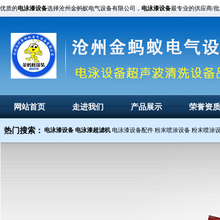
优质的
电泳漆设备
选择沧州金蚂蚁电气设备有限公司，
电泳漆设备
最专业的供应商/
网站首页
走进我们
产品展示
荣誉资
热门搜索：
电泳漆设备
电泳漆超滤机
电泳漆设备配件
粉末喷涂设备
粉末喷涂