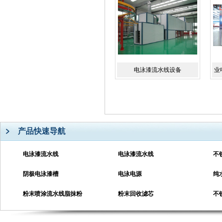
电泳漆流水线设备
业
产品快速导航
电泳漆流水线
电泳漆流水线
不
阴极电泳漆槽
电泳电源
纯
粉末喷涂流水线脂抹粉
粉末回收滤芯
不
RAD-4040电泳漆超滤机
超声波清洗机
电
RAD-6800电泳漆超滤机
RAD-T32精密过滤式超声波清
电