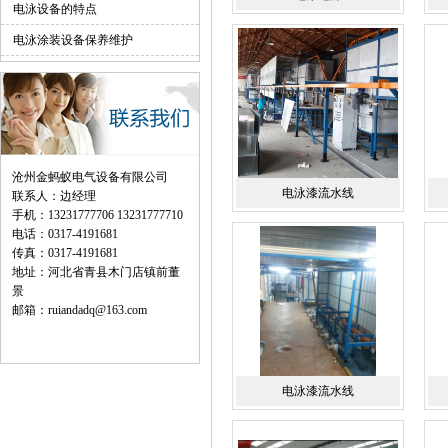
电泳设备的特点
电泳涂装设备保养维护
沧州金蚂蚁电气设备有限公司
电泳漆流水线
联系人：边经理
手机：13231777706 13231777710
电话：0317-4191681
传真：0317-4191681
地址：河北省青县木门店镇前董
景
邮箱：ruiandadq@163.com
电泳漆流水线