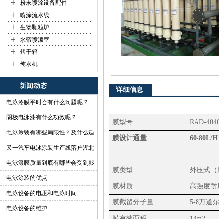
+
粉末喷涂设备配件
+
喷涂流水线
+
生物颗粒炉
+
水帘喷漆室
+
烤干箱
+
纯水机
新闻动态
详细信息
电泳漆膜平时会有什么问题呢？
阴极电泳漆有什么功效呢？
膜型号
RAD-404
电泳涂装有哪些局限性？及什么适
膜设计通量
60-80L/H
合做电泳？
又一汽车电泳涂装生产线落户湖北
啦
电泳漆膜质量到底有哪些会受到影
膜类型
外压式（
响？
电泳涂装的优点
膜材质
高强度耐
电泳设备的电压和电泳时间
膜截留分子量
5-8
万道
电泳设备的维护
膜有效面积
14m2