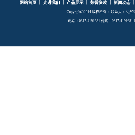
网站首页
丨
走进我们
丨
产品展示
丨
荣誉资质
丨
新闻动态
电泳漆手动槽
洗机
喷涂房
电
Copyright©2014 版权所有： 联系人： 边经理 手
电话：0317-4191681 传真：0317-41