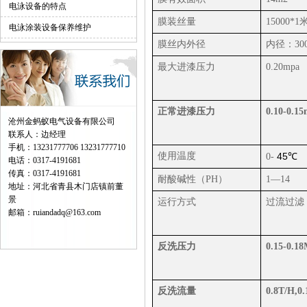
电泳设备的特点
膜装丝量
15000*1
电泳涂装设备保养维护
膜丝内外径
内径：
30
最大进漆压力
0.20mpa
正常进漆压力
0.10-0.1
沧州金蚂蚁电气设备有限公司
联系人：边经理
手机：13231777706 13231777710
使用温度
45
0-
℃
电话：0317-4191681
传真：0317-4191681
耐酸碱性（
PH
）
1
—
14
地址：河北省青县木门店镇前董
景
运行方式
过流过滤
邮箱：ruiandadq@163.com
反洗压力
0.15-0.1
反洗流量
0.8T/H,0