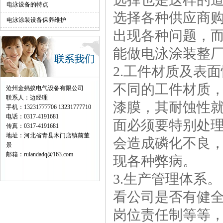
电泳设备的特点
选择各种供应商
电泳涂装设备保养维护
出现各种问题，
能做电泳涂装整
2.工件材质及表
不同的工件材质
沧州金蚂蚁电气设备有限公司
联系人：边经理
漆膜，其耐蚀性
手机：13231777706 13231777710
电话：0317-4191681
面必须要特别处
传真：0317-4191681
地址：河北省青县木门店镇前董
会造成磷化不良
景
邮箱：ruiandadq@163.com
现各种弊病。
3.生产管理体系。
看公司是否有健
岗位责任制等等