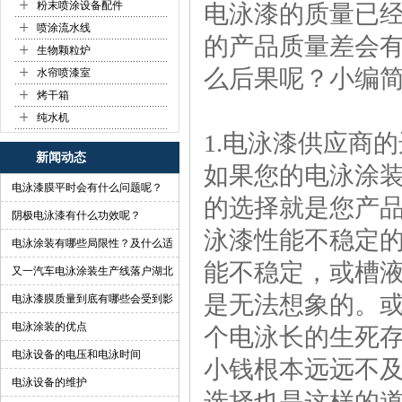
+
粉末喷涂设备配件
电泳漆的质量已
+
喷涂流水线
的产品质量差会
+
生物颗粒炉
+
么后果呢？小编
水帘喷漆室
+
烤干箱
+
纯水机
1.电泳漆供应商
新闻动态
如果您的电泳涂
电泳漆膜平时会有什么问题呢？
的选择就是您产
阴极电泳漆有什么功效呢？
泳漆性能不稳定
电泳涂装有哪些局限性？及什么适
能不稳定，或槽
合做电泳？
又一汽车电泳涂装生产线落户湖北
是无法想象的。
啦
电泳漆膜质量到底有哪些会受到影
响？
电泳涂装的优点
个电泳长的生死
电泳设备的电压和电泳时间
小钱根本远远不
电泳设备的维护
选择也是这样的