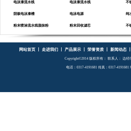
阴极电泳漆槽
电泳电源
纯
粉末喷涂流水线脂抹粉
粉末回收滤芯
不
RAD-4040电泳漆超滤机
超声波清洗机
电
RAD-6800电泳漆超滤机
RAD-T32精密过滤式超声波清
电
网站首页
丨
走进我们
丨
产品展示
丨
荣誉资质
丨
新闻动态
电泳漆手动槽
洗机
喷涂房
电
Copyright©2014 版权所有： 联系人： 边经理 手
电话：0317-4191681 传真：0317-41